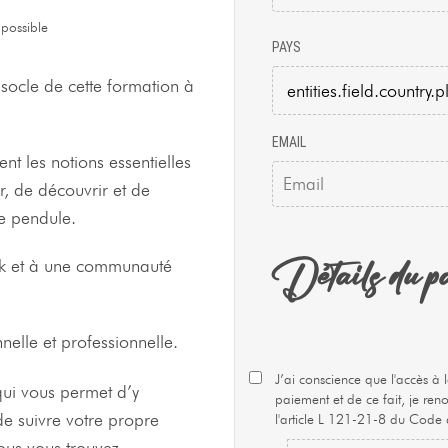
 possible
PAYS
 socle de cette formation à
EMAIL
nt les notions essentielles
r, de découvrir et de
e pendule.
Détails du p
ok et à une communauté
nelle et professionnelle.
J’ai conscience que l'accès 
qui vous permet d’y
paiement et de ce fait, je re
e suivre votre propre
l'article L 121-21-8 du Code
ous vous trouvez.